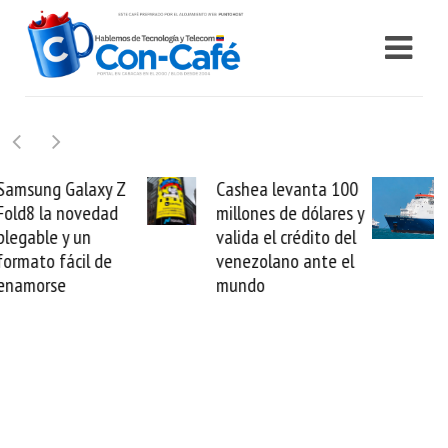
Cashea levanta 100
El buque Wave
millones de dólares y
Sentinel arranca la
valida el crédito del
reparación del
venezolano ante el
cable de Cirion
mundo