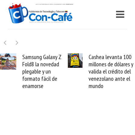
y Z
Cashea levanta 100
El buque Wav
dad
millones de dólares y
Sentinel arra
valida el crédito del
reparación de
de
venezolano ante el
cable de Ciri
mundo