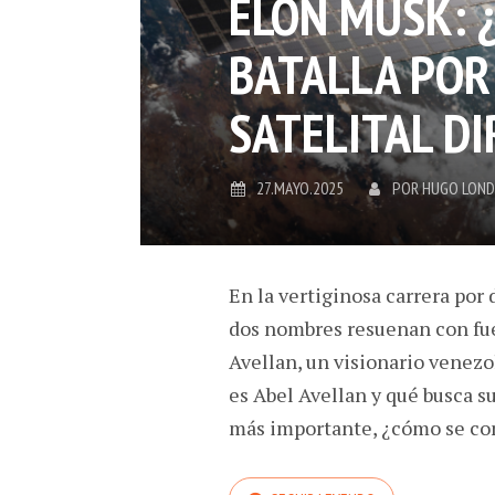
ELON MUSK: 
BATALLA POR
SATELITAL DI
27.MAYO.2025
POR
HUGO LON
En la vertiginosa carrera por
dos nombres resuenan con fue
Avellan, un visionario venez
es Abel Avellan y qué busca 
más importante, ¿cómo se co