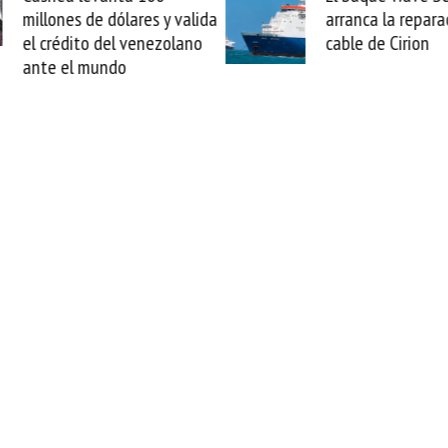
arranca la reparación del
sabemos todo lo q
cable de Cirion
mejorar tecnológic
esta movida