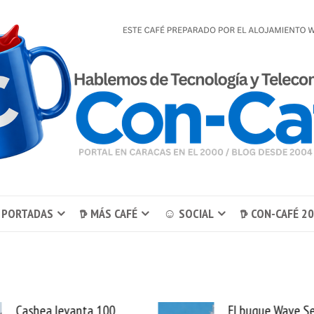
 PORTADAS
𖠚 MÁS CAFÉ
☺ SOCIAL
𖠚 CON-CAFÉ 2
El buque Wave Sentinel
Uber se lleva Pedid