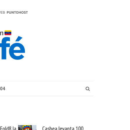
004
Fold8 la
Cashea levanta 100