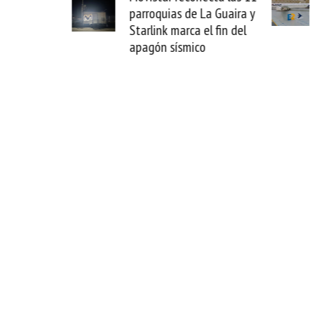
úe daños por
parroquias de La Guaira y
erder tus
Starlink marca el fin del
icos
apagón sísmico