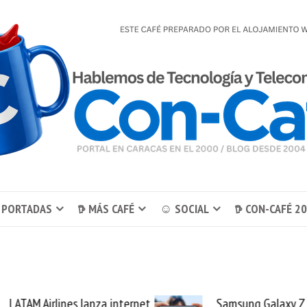
 PORTADAS
𖠚 MÁS CAFÉ
☺ SOCIAL
𖠚 CON-CAFÉ 2
LATAM Airlines lanza internet
Samsung Galaxy Z 