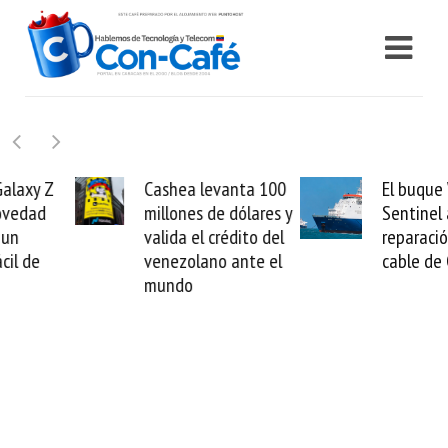
Cashea levanta 100
El buque Wave
millones de dólares y
Sentinel arranca la
valida el crédito del
reparación del
venezolano ante el
cable de Cirion
mundo