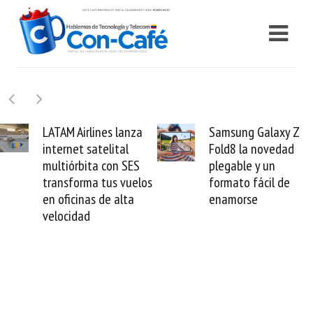
nes lanza
Samsung Galaxy Z
Cashea l
telital
Fold8 la novedad
millones 
a con SES
plegable y un
valida el 
 tus vuelos
formato fácil de
venezolan
 de alta
enamorse
mundo