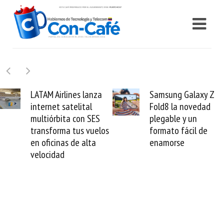
Samsung Galaxy Z
Cashea levanta 100
Fold8 la novedad
millones de dólares y
plegable y un
valida el crédito del
formato fácil de
venezolano ante el
enamorse
mundo