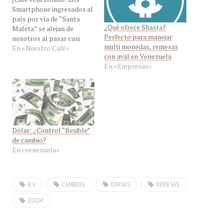
país por vía de “Santa
¿Qué ofrece Shasta?
Maleta” se alejan de
Perfecto para manejar
nosotros al pasar casi
multi monedas, remesas
todos los cupos a la tasa
En «Nuestro Café»
con aval en Venezuela
de cambio del SICAD,
En «Empresas»
debilitando el poder de
compra de los amantes de
la tecnología que ahora
necesitaran más bolívares
para acceder al terminal
móvil…
Dólar: ¿Control “flexible”
de cambio?
En «venezuela»
B V
CAMBIOS
DIVISAS
REMESAS
ZOOM