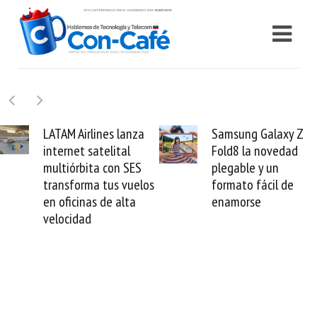
Samsung Galaxy Z
Cashea levanta 10
Fold8 la novedad
millones de dólares
plegable y un
valida el crédito del
s
formato fácil de
venezolano ante el
enamorse
mundo