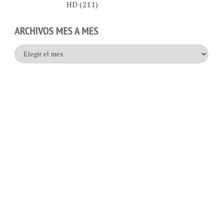
ARCHIVOS MES A MES
Archivos
mes
a
mes