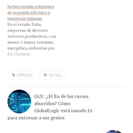
de respaldo eléctrico a
empresas zulianas
En el estado Zulia,
empresas de diversos
sectores productivos, con
menor o mayor consumo
energética, enfrentan por
igual las dificultades que
En «Solsica»
ocasionan las fallas en
suministro eléctrico, que
pueden superar las 4 horas
EMPRESAS
SOLSICA
al día sin electricidad.
GLX: ¿El fin de los cursos
aburridos? Cómo
GlobalLogic está usando IA
para entrenar a sus genios
Resumen Samsung en el CES 2026: La