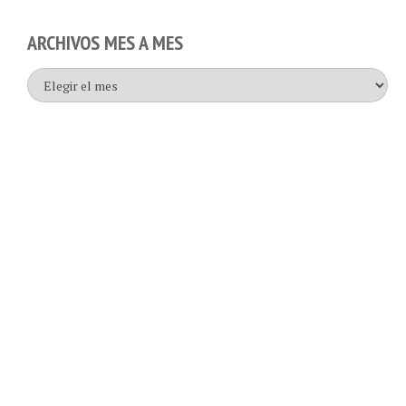
ARCHIVOS MES A MES
Archivos
mes
a
mes