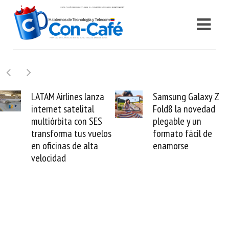
Samsung Galaxy Z
Cashea levanta 100
Fold8 la novedad
millones de dólares y
plegable y un
valida el crédito del
formato fácil de
venezolano ante el
enamorse
mundo