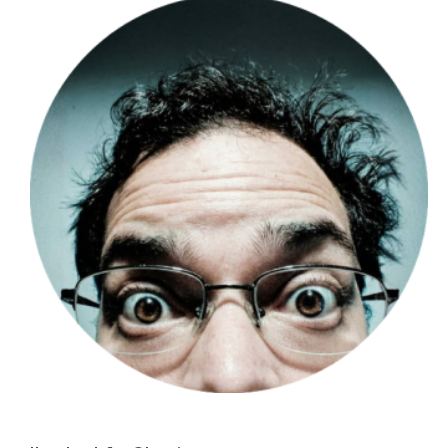
Hugo Londoño - @huguito