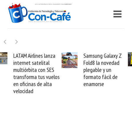
Samsung Galaxy Z
Cashea levanta 100
Fold8 la novedad
millones de dólares y
plegable y un
valida el crédito del
formato fácil de
venezolano ante el
enamorse
mundo