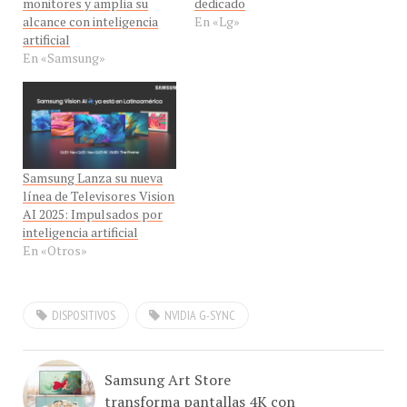
alcance con inteligencia
En «Lg»
artificial
En «Samsung»
Samsung Lanza su nueva
línea de Televisores Vision
AI 2025: Impulsados por
inteligencia artificial
En «Otros»
DISPOSITIVOS
NVIDIA G-SYNC
Samsung Art Store
transforma pantallas 4K con
la Magia de Disney, Pixar y