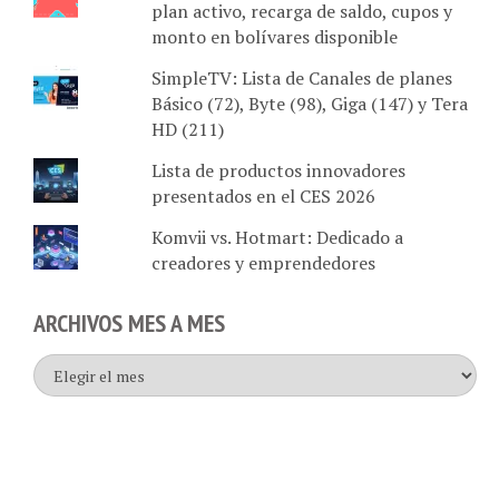
monto en bolívares disponible
SimpleTV: Lista de Canales de planes
Básico (72), Byte (98), Giga (147) y Tera
HD (211)
Lista de productos innovadores
presentados en el CES 2026
Komvii vs. Hotmart: Dedicado a
creadores y emprendedores
ARCHIVOS MES A MES
Archivos
mes
a
mes