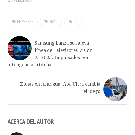
capacidades superiores en
la tecnología LTE de este
EMPRESAS
HVAC
LG
dispositivo, la amplia
gama de características
centradas en el
consumidor, la facilidad de
Samsung Lanza su nueva
uso,…
línea de Televisores Vision
AI 2025: Impulsados por
inteligencia artificial
Zonas en Acarigua: Aba Ultra cambia
el juego
ACERCA DEL AUTOR
Hugo Londoño