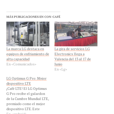
MÁS PUBLICACIONES EN CON-CAFÉ
La marca LG destaca en
La gira de servicios LG
equipos de enfriamiento de
Electronics llega a
alta capacidad
Valencia del 13 al 17 de
En «Comunicados»
Junio
En «Lg»
LG Optimus G Pro: Mejor
dispositivo LTE
¡Café LTE! El LG Optimus
G Pro recibe el galardon
de la Cumbre Mundial LTE,
premiado como el mejor
dispositivo LTE. Este
premio es un
En «android»
reconocimiento de las