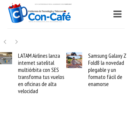
Samsung Galaxy Z
Cashea levanta 100
Fold8 la novedad
millones de dólares y
plegable y un
valida el crédito del
formato fácil de
venezolano ante el
enamorse
mundo