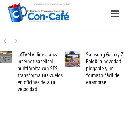
anza
Samsung Galaxy Z
Cashea levant
l
Fold8 la novedad
millones de dól
SES
plegable y un
valida el crédit
vuelos
formato fácil de
venezolano ant
ta
enamorse
mundo