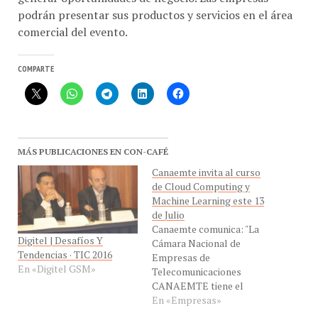
podrán presentar sus productos y servicios en el área
comercial del evento.
COMPARTE
MÁS PUBLICACIONES EN CON-CAFÉ
Canaemte invita al curso
de Cloud Computing y
Machine Learning este 13
de Julio
Canaemte comunica: "La
Digitel | Desafíos Y
Cámara Nacional de
Tendencias · TIC 2016
Empresas de
En «Digitel GSM»
Telecomunicaciones
CANAEMTE tiene el
agrado de invitarlo a
En «Empresas»
participar en el curso
”Computo en la Nube