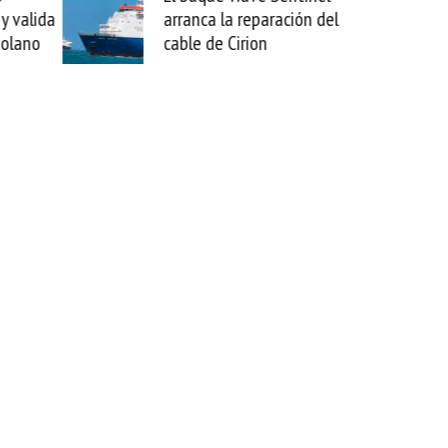
paración del
sabemos todo lo que puede
on
mejorar tecnológicamente
esta movida