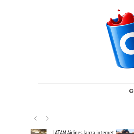
✪
nes lanza internet
Samsung Galaxy Z Fold8 la