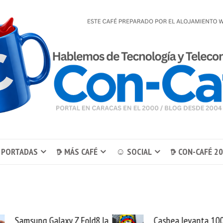
 PORTADAS
𖠚 MÁS CAFÉ
☺ SOCIAL
𖠚 CON-CAFÉ 2
Cashea levanta 100
El buque Wav