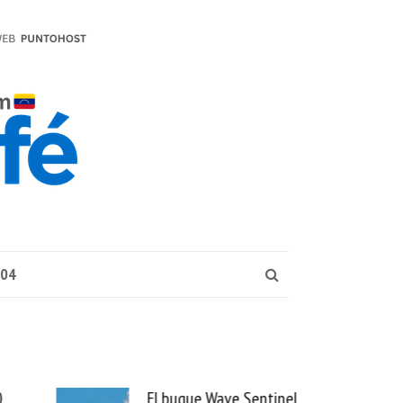
004
e Sentinel
Uber se lleva PedidosYa y