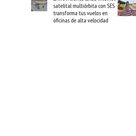
ultiórbita con SES
novedad plegable y un
 tus vuelos en
formato fácil de enamorse
 alta velocidad