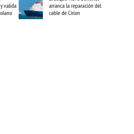
a reparación del
sabemos todo lo que puede
Cirion
mejorar tecnológicamente
esta movida