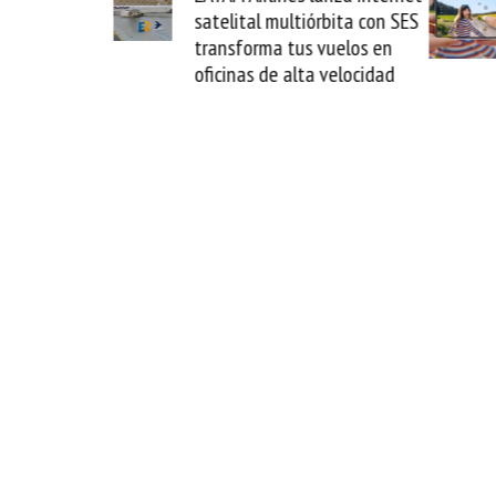
al multiórbita con SES
novedad plegable y un
rma tus vuelos en
formato fácil de enamorse
s de alta velocidad