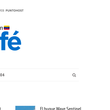
004
 Wave Sentinel
Uber se lleva PedidosYa y