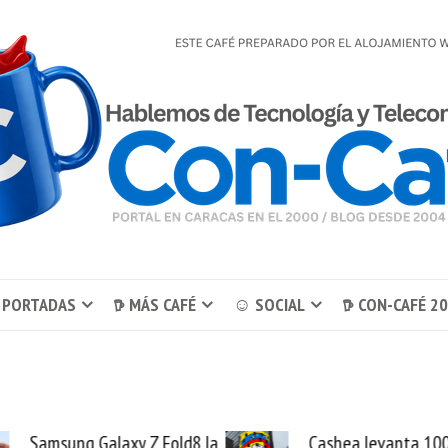
 PORTADAS
𖠚 MÁS CAFÉ
☺ SOCIAL
𖠚 CON-CAFÉ 2
Cashea levanta 100
El buque