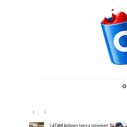
✪
irlines lanza internet
Samsung Galaxy Z Fold8 la