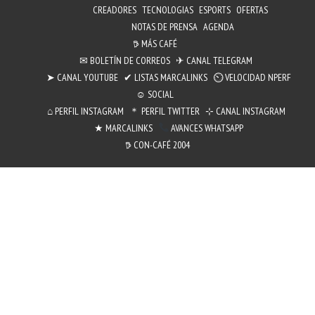
CREADORES
TECNOLOGIAS
ESPORTS
OFERTAS
NOTAS DE PRENSA
AGENDA
𖠚 MÁS CAFÉ
✉︎ BOLETÍN DE CORREOS
✈ CANAL TELEGRAM
➤ CANAL YOUTUBE
✔ LISTAS MARCALINKS
⏲︎ VELOCIDAD NPERF
☺ SOCIAL
⌂ PERFIL INSTAGRAM
＊ PERFIL TWITTER
⊹ CANAL INSTAGRAM
★ MARCALINKS
AVANCES WHATSAPP
𖠚 CON-CAFÉ 2004