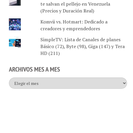
(Precios y Duración Real)
Komvii vs. Hotmart: Dedicado a
creadores y emprendedores
SimpleTV: Lista de Canales de planes
Básico (72), Byte (98), Giga (147) y Tera
HD (211)
ARCHIVOS MES A MES
Archivos
mes
a
mes