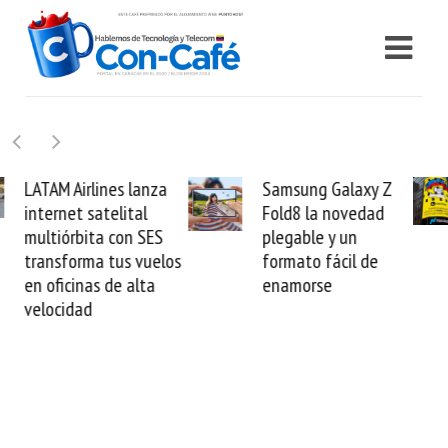
Samsung Galaxy Z
Cashea levanta 100
Fold8 la novedad
millones de dólares y
plegable y un
valida el crédito del
formato fácil de
venezolano ante el
enamorse
mundo