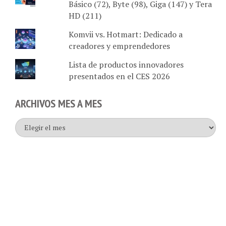
HD (211)
Komvii vs. Hotmart: Dedicado a
creadores y emprendedores
Lista de productos innovadores
presentados en el CES 2026
ARCHIVOS MES A MES
Archivos
mes
a
mes