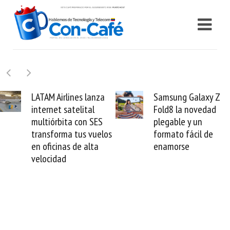
Samsung Galaxy Z
Cashea levanta 100
Fold8 la novedad
millones de dólares y
plegable y un
valida el crédito del
formato fácil de
venezolano ante el
enamorse
mundo