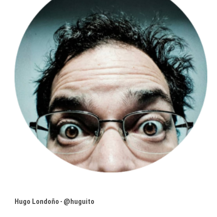
Hugo Londoño - @huguito
Comer y vivir en Caracas
• Comparto tecnología @concafe •