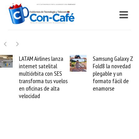
Samsung Galaxy Z
Cashea levanta 10
Fold8 la novedad
millones de dólares
plegable y un
valida el crédito de
os
formato fácil de
venezolano ante e
enamorse
mundo