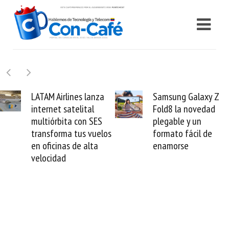
Samsung Galaxy Z
Cashea levanta 100
Fold8 la novedad
millones de dólares y
plegable y un
valida el crédito del
formato fácil de
venezolano ante el
enamorse
mundo