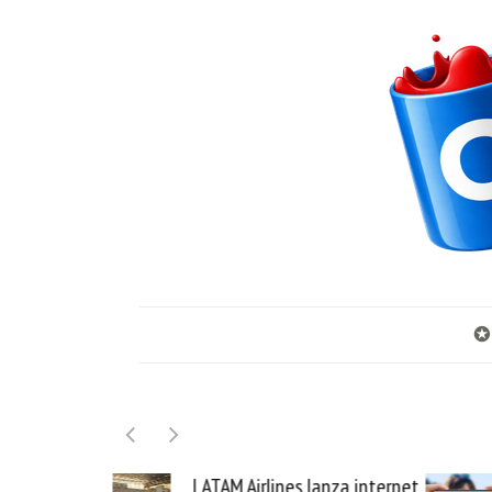
✪
LATAM Airlines lanza internet
Samsung G