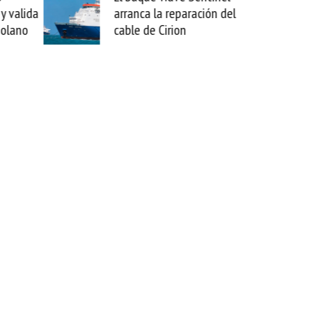
arranca la reparación del
sabemos todo l
cable de Cirion
mejorar tecnol
esta movida