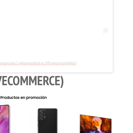
 Samsung Latinoamérica (@samsunglatin)
IVECOMMERCE)