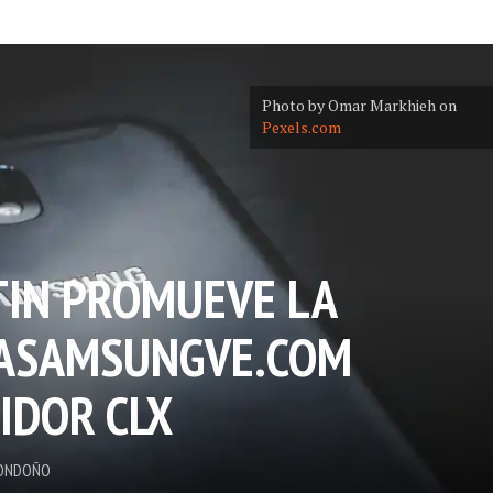
Photo by Omar Markhieh on
Pexels.com
IN PROMUEVE LA
DASAMSUNGVE.COM
IDOR CLX
ONDOÑO