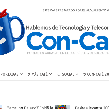
 PORTADAS
𖠚 MÁS CAFÉ
☺ SOCIAL
𖠚 CON-CAFÉ 2
alaxy Z Fold8 la
Cashea levanta 100