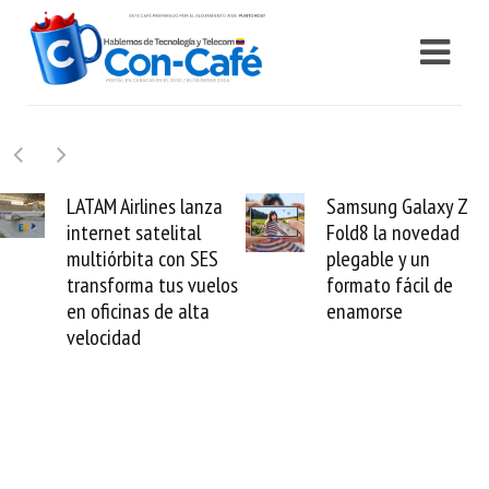
Samsung Galaxy Z
Cashea levanta 100
Fold8 la novedad
millones de dólares y
plegable y un
valida el crédito del
formato fácil de
venezolano ante el
enamorse
mundo