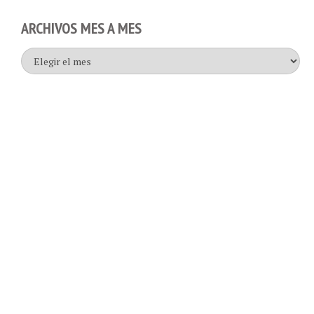
ARCHIVOS MES A MES
Archivos
mes
a
mes