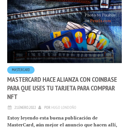
Photo by Pixabay
on
Pexels.com
MASTERCARD
MASTERCARD HACE ALIANZA CON COINBASE
PARA QUE USES TU TARJETA PARA COMPRAR
NFT
21.ENERO.2022
POR
HUGO LONDOÑO
Estoy leyendo esta buena publicación de
MasterCard, aún mejor el anuncio que hacen allí,
se trata de una alianza con Coinbase para usar el