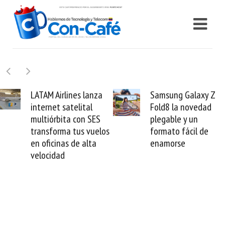
nes lanza
Samsung Galaxy Z
Cashea l
telital
Fold8 la novedad
millones 
a con SES
plegable y un
valida el 
 tus vuelos
formato fácil de
venezolan
 de alta
enamorse
mundo