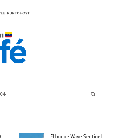
004
buque Wave Sentinel
Uber se lleva PedidosYa y