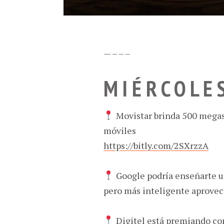
— – – –
M I É R C O L E 
Movistar brinda 500 megas 
móviles
https://bitly.com/2SXrzzA
Google podría enseñarte u
pero más inteligente aprovech
Digitel está premiando co