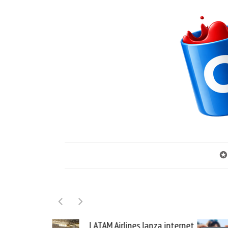
✪
TAM Airlines lanza internet
Samsung Galaxy Z Fold