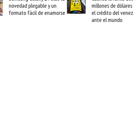
n
millones de dólares y valida
arr
orse
el crédito del venezolano
cab
ante el mundo