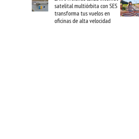
telital multiórbita con SES
novedad plegable y u
ransforma tus vuelos en
formato fácil de enam
icinas de alta velocidad