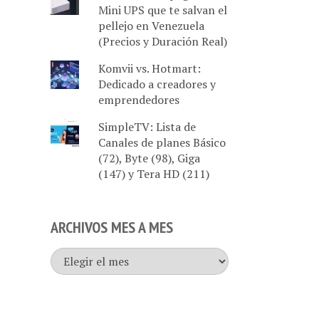
Mini UPS que te salvan el
pellejo en Venezuela
(Precios y Duración Real)
Komvii vs. Hotmart:
Dedicado a creadores y
emprendedores
SimpleTV: Lista de
Canales de planes Básico
(72), Byte (98), Giga
(147) y Tera HD (211)
ARCHIVOS MES A MES
Archivos
mes
a
mes