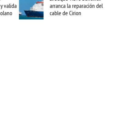
anca la reparación del
sabemos todo lo que puede
le de Cirion
mejorar tecnológicamente
esta movida