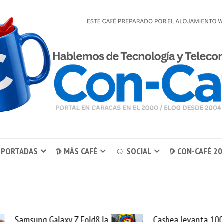
 PORTADAS
𖠚 MÁS CAFÉ
☺ SOCIAL
𖠚 CON-CAFÉ 2
8 la
Cashea levanta 100
El 