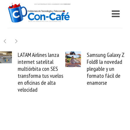
Samsung Galaxy Z
Cashea levanta 100
Fold8 la novedad
millones de dólares y
plegable y un
valida el crédito del
formato fácil de
venezolano ante el
enamorse
mundo