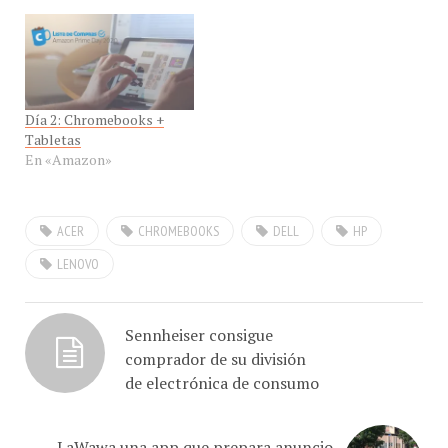
portátiles..."
indica que Apple es el
líder en Ventas en
dispositivos de cómputo
seguido por Lenovo. El
mercado mundial de PC
Día 2: Chromebooks +
creció un 17,9% en…
Tabletas
En «Amazon»
ACER
CHROMEBOOKS
DELL
HP
LENOVO
Sennheiser consigue
comprador de su división
de electrónica de consumo
LaWawa una app que prepara anuncio
de rutas de transporte privado