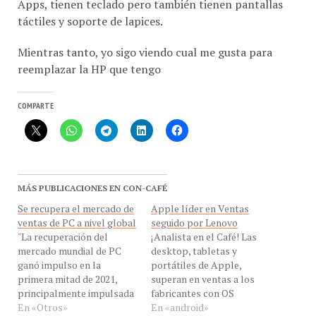
táctiles y soporte de lapices.
Mientras tanto, yo sigo viendo cual me gusta para
reemplazar la HP que tengo
COMPARTE
MÁS PUBLICACIONES EN CON-CAFÉ
Se recupera el mercado de
Apple líder en Ventas
ventas de PC a nivel global
seguido por Lenovo
"La recuperación del
¡Analista en el Café! Las
mercado mundial de PC
desktop, tabletas y
ganó impulso en la
portátiles de Apple,
primera mitad de 2021,
superan en ventas a los
principalmente impulsada
fabricantes con OS
por el crecimiento de las
En «Otros»
Windows (PC), según
En «android»
computadoras
informe de Canalys. Esto