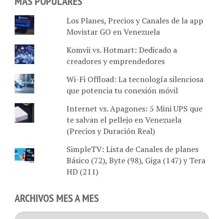
MÁS POPULARES
Los Planes, Precios y Canales de la app
Movistar GO en Venezuela
Komvii vs. Hotmart: Dedicado a
creadores y emprendedores
Wi-Fi Offload: La tecnología silenciosa
que potencia tu conexión móvil
Internet vs. Apagones: 5 Mini UPS que
te salvan el pellejo en Venezuela
(Precios y Duración Real)
SimpleTV: Lista de Canales de planes
Básico (72), Byte (98), Giga (147) y Tera
HD (211)
ARCHIVOS MES A MES
Archivos