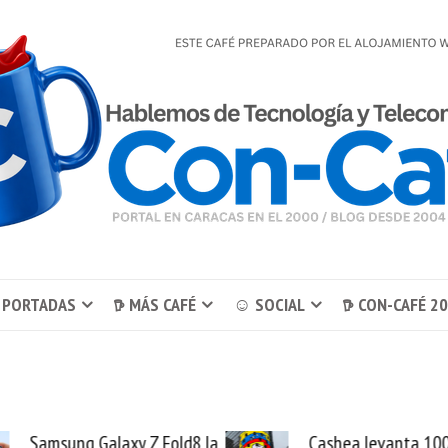
 PORTADAS
𖠚 MÁS CAFÉ
☺ SOCIAL
𖠚 CON-CAFÉ 2
Cashea levanta 100
El buque Wave Se