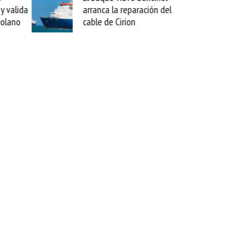
ción del
sabemos todo lo que puede
mejorar tecnológicamente
esta movida