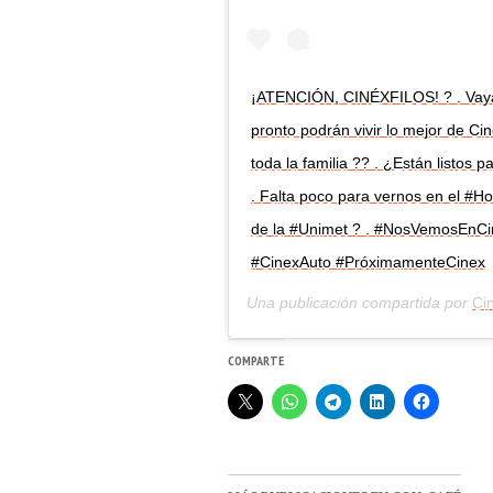
¡ATENCIÓN, CINÉXFILOS! ? . Vaya
pronto podrán vivir lo mejor de C
toda la familia ?? . ¿Están listos p
. Falta poco para vernos en el #
de la #Unimet ? . #NosVemosEnC
#CinexAuto #PróximamenteCinex
Una publicación compartida por
Ci
COMPARTE