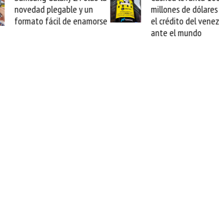
millones de dólares y valida
arranca la repara
el crédito del venezolano
cable de Cirion
ante el mundo
X AUTO: EL REGRESO
CINES