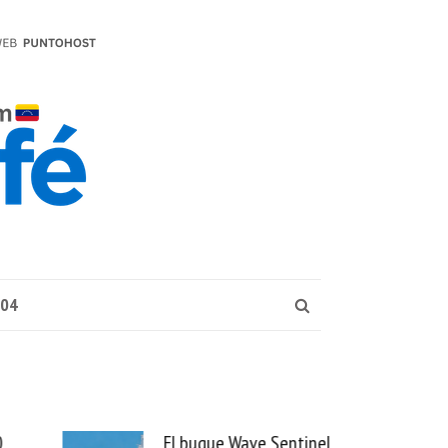
004
ntinel
Uber se lleva PedidosYa y