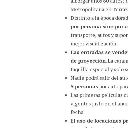
albergar unos 60 autos) 
Metropolitana en Terraza
Distinto a la época dora
por persona sino por 
transporte, autos y supo
mejor visualización.
Las entradas se vende
de proyección
. La cara
taquilla especial y solo
Nadie podrá salir del au
5 personas
por auto para
Las primeras películas q
vigentes justo en el anu
fecha.
El
uso de locaciones p