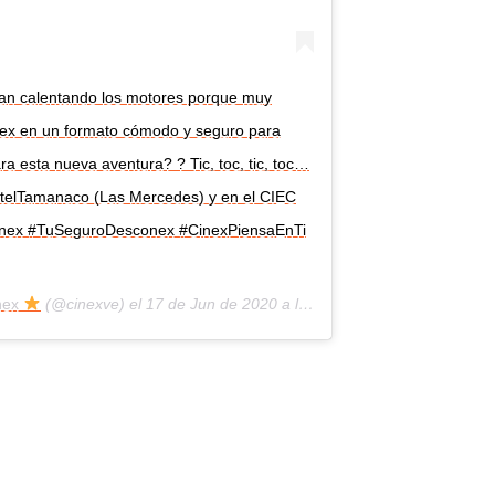
n calentando los motores porque muy
inex en un formato cómodo y seguro para
ara esta nueva aventura? ? Tic, toc, tic, toc…
HotelTamanaco (Las Mercedes) y en el CIEC
inex #TuSeguroDesconex #CinexPiensaEnTi
nex
(@cinexve) el
17 de Jun de 2020 a las 6:36 PDT