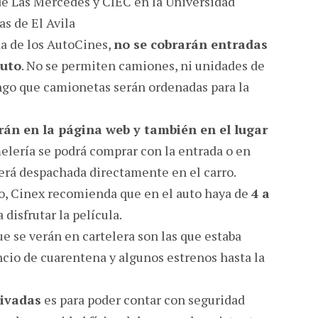
de Las Mercedes y CIEC en la Universidad
s de El Avila
da de los AutoCines,
no se cobrarán entradas
auto
. No se permiten camiones, ni unidades de
ngo que camionetas serán ordenadas para la
rán en la página web y también en el lugar
melería se podrá comprar con la entrada o en
 será despachada directamente en el carro.
to, Cinex recomienda que en el auto haya de
4 a
 disfrutar la película.
ue se verán en cartelera son las que estaba
ncio de cuarentena y algunos estrenos hasta la
rivadas
es para poder contar con seguridad