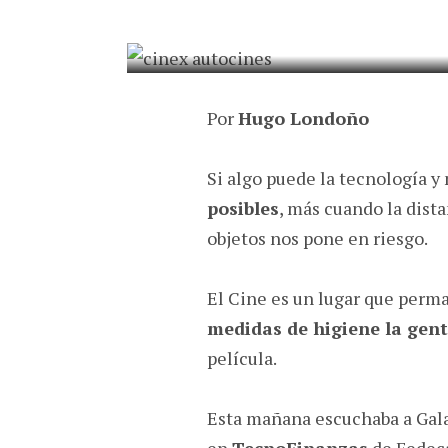
24.JUNIO.2020
POR
HUGO LON
Por
Hugo Londoño
Si algo puede la tecnología y
posibles
, más cuando la dist
objetos nos pone en riesgo.
El Cine es un lugar que perm
medidas de higiene la gent
película.
Esta mañana escuchaba a Gala
en
TecnoFinanzas
de
Fedec