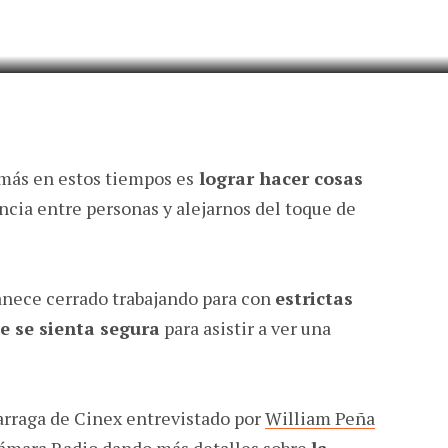
DOÑO
 más en estos tiempos es
lograr hacer cosas
ancia entre personas y alejarnos del toque de
anece cerrado trabajando para con
estrictas
e se sienta segura
para asistir a ver una
rraga de Cinex entrevistado por
William Peña
ámara Radio
dando más detalles sobre
la