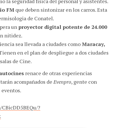
o la seguridad física del personal y asistentes.
dio FM
que deben sintonizar en los carros. Esta
ermisologia de Conatel.
spera un
proyector digital potente de 24.000
n nitidez.
iencia sea llevada a ciudades como
Maracay,
 Tienen en el plan de despliegue a dos ciudades
salas de Cine.
 autocines
renace de otras experiencias
estarán acompañados de
Evenpro
, gente con
 eventos.
/p/CBicDD5BEQu/?
k