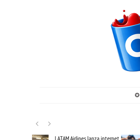
✪
lanza internet
Samsung Galaxy Z Fold8 la