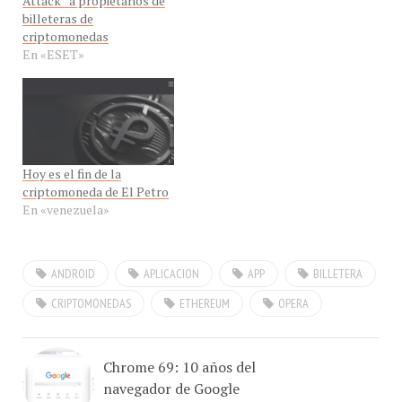
Attack” a propietarios de
billeteras de
criptomonedas
En «ESET»
Hoy es el fin de la
criptomoneda de El Petro
En «venezuela»
ANDROID
APLICACION
APP
BILLETERA
CRIPTOMONEDAS
ETHEREUM
OPERA
Chrome 69: 10 años del
navegador de Google