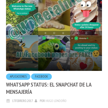
APLICACIONES
FACEBOOK
WHATSAPP STATUS: EL SNAPCHAT DE LA
MENSAJERÍA
17.FEBRERO.2017
POR
HUGO LONDOÑO
En camino actualización de Whatsapp
con mensajes