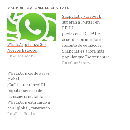
MÁS PUBLICACIONES EN CON-CAFÉ
Snapchat y Facebook
superan a Twitter en
EEUU
¡Redes en el Café! De
acuerdo con un informe
WhatsApp Lanza Sus
reciente de comScore,
Nuevos Estados
Snapchat es ahora más
En «FaceBook»
popular que Twitter entre
los estadounidenses de
En «ComScore»
este milenio. El informe
WhatsApp caído a nivel
revela que el 32,9% de los
global
estadounidenses de 18-34
¡Café instantáneo! El
años de edad se había
popular servicio de
instalado la aplicación
mensajería instantánea
Snapchat en sus teléfonos
WhatsApp esta caído a
en junio…
nivel global, generando
preocupaciones en los
En «FaceBook»
venezolanos y dando pié a
muchas especulaciones. El
servicio ofrece disculpas a
ACTUALIZACION
APP
MENSAJERIA