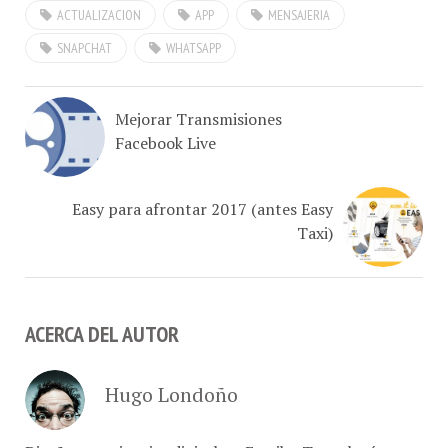
sus usuarios y manifiesta
que están trabajando para
SNAPCHAT
WHATSAPP
restablecer la normalidad
acostumbrada. Foto
cortesía de techcrunch
Mejorar Transmisiones
Actualización: WhatsApp
Facebook Live
levanta, ver…
Easy para afrontar 2017 (antes Easy
Taxi)
ACERCA DEL AUTOR
Hugo Londoño
Diseño experiencias digitales · Escribo Tecnología