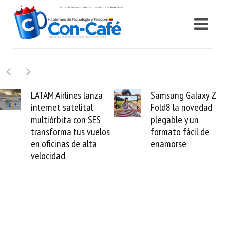
Samsung Galaxy Z
Cashea levanta 10
Fold8 la novedad
millones de dólares
plegable y un
valida el crédito de
os
formato fácil de
venezolano ante e
enamorse
mundo