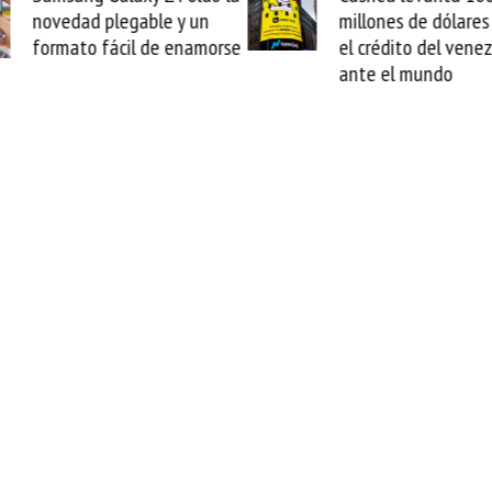
millones de dólares y valida
arranc
se
el crédito del venezolano
cable 
ante el mundo