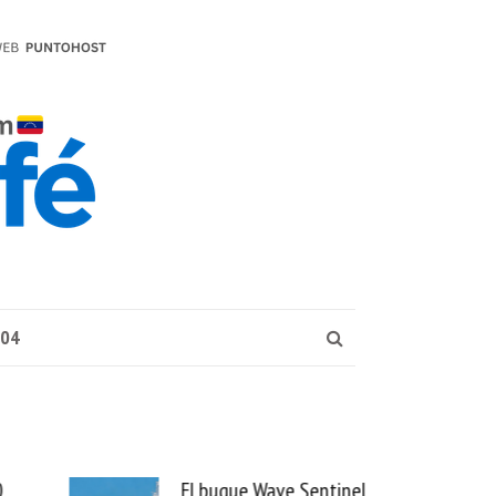
004
ue Wave Sentinel
Uber se lleva PedidosYa y