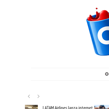
✪
 Airlines lanza internet
Samsung Galaxy Z Fold8 l