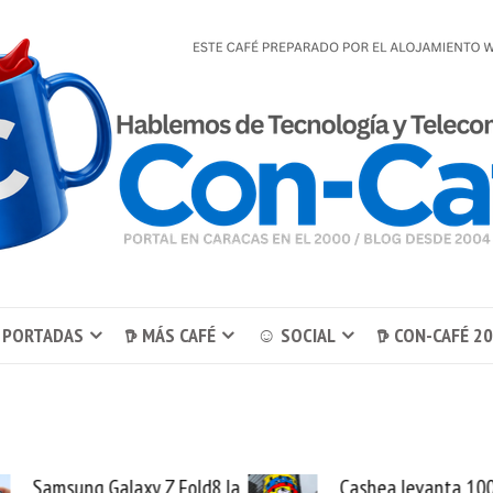
 PORTADAS
𖠚 MÁS CAFÉ
☺ SOCIAL
𖠚 CON-CAFÉ 2
a
Cashea levanta 100
El buq