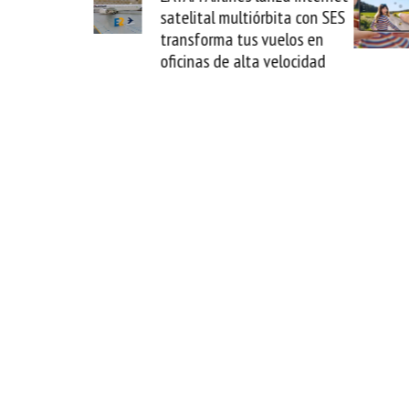
ital multiórbita con SES
novedad plegable y un
sforma tus vuelos en
formato fácil de enamor
nas de alta velocidad