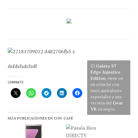
dsfdsfsdrfsdf
El
Galaxy S7
Edge Injustice
Edition
, viene en
COMPARTE
un estuche con
unos auriculares
especiales y una
versión del
Gear
VR
en negro.
MÁS PUBLICACIONES EN CON-CAFÉ
#MWC16 Samsung Galaxy