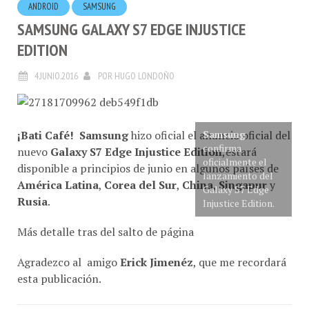
SAMSUNG GALAXY S7 EDGE INJUSTICE
EDITION
4.JUNIO.2016
POR
HUGO LONDOÑO
¡Bati Café!
Samsung
hizo oficial el anuncio oficial del
Samsung
confirma
nuevo
Galaxy S7 Edge Injustice Edition
,estará
oficialmente el
disponible a principios de junio en algunos países de
lanzamiento del
América Latina
,
Corea del Sur
,
China
,
Singapur
y
Galaxy S7 Edge
Rusia
.
Injustice Edition.
Más detalle tras del salto de página
Agradezco al amigo
Erick Jimenéz
, que me recordará
esta publicación.