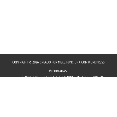
COPYRIGHT © 2026. CREADO POR
MEKS
. FUNCIONA CON
WORDPRESS
.
✪ PORTADAS
DISPOSITIVOS
TELECOM
APLICACIONES
INTERNET
HOGAR
EMPRESAS
✪ PORTADAS
PORTADAS
𖠚 MÁS CAFÉ
CREADORES
TECNOLOGIAS
ESPORTS
OFERTAS
NOTAS DE PRENSA
AGENDA
☺ SOCIAL
𖠚 MÁS CAFÉ
𖠚 CON-CAFÉ 2004
✉︎ BOLETÍN DE CORREOS
✈ CANAL TELEGRAM