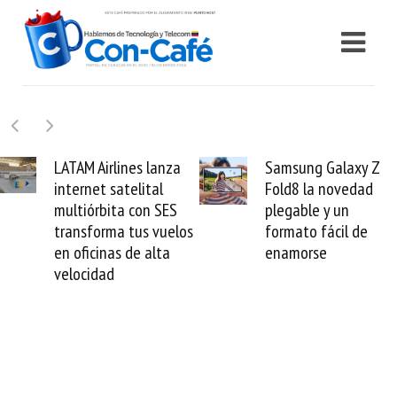
Samsung Galaxy Z
Cashea levanta 100
Fold8 la novedad
millones de dólares 
plegable y un
valida el crédito del
s
formato fácil de
venezolano ante el
enamorse
mundo