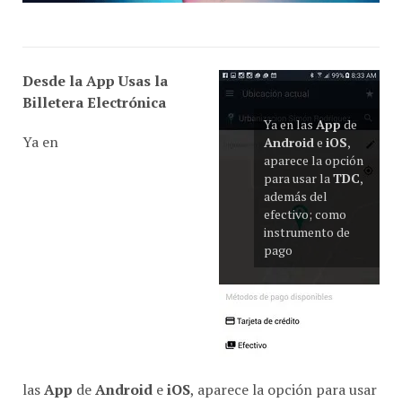
Desde la App Usas la
Billetera Electrónica
Ya en las
App
de
Ya en
Android
e
iOS
,
aparece la opción
para usar la
TDC
,
además del
efectivo; como
instrumento de
pago
las
App
de
Android
e
iOS
, aparece la opción para usar