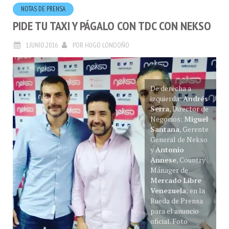
NOTAS DE PRENSA
PIDE TU TAXI Y PÁGALO CON TDC CON NEKSO
1.JUNIO.2016
POR
HUGO LONDOÑO
De derecha a
izquierda:
Andrés
Serra
, Director de
Negocios;
Miguel
Santana
, Gerente
General de Nekso
y
Antonio
Annese
, Country
Mánager de
Mercado Libre
Venezuela
; en la
Rueda de Prensa
para el anuncio
oficial. Foto