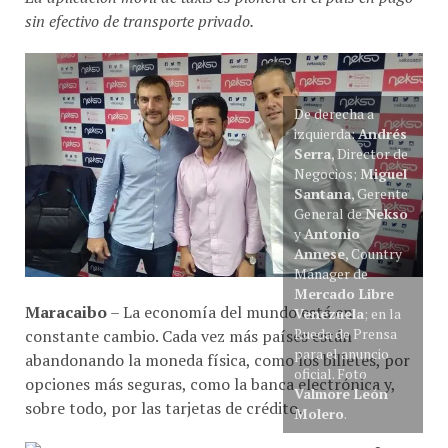
sin efectivo de transporte privado.
De derecha a
izquierda:
Andrés
Serra
, Director de
Negocios;
Miguel
Santana
, Gerente
General de
Nekso
y
Antonio
Annese
, Country
Mánager de
Mercado Libre
Maracaibo
– La economía del mundo está en
Venezuela
; en la
Rueda de Prensa
constante cambio. Cada vez más países están
para el anuncio
abandonando la moneda física, como los billetes, por
oficial. Foto
opciones más seguras, como la banca electrónica y,
Valmore León
sobre todo, por las tarjetas de crédito.
Molero
.