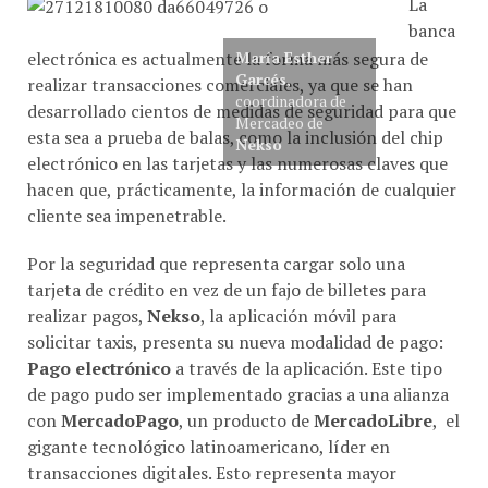
La
banca
electrónica es actualmente la forma más segura de
María Esther
Garcés
,
realizar transacciones comerciales, ya que se han
coordinadora de
desarrollado cientos de medidas de seguridad para que
Mercadeo de
esta sea a prueba de balas, como la inclusión del chip
Nekso
electrónico en las tarjetas y las numerosas claves que
hacen que, prácticamente, la información de cualquier
cliente sea impenetrable.
Por la seguridad que representa cargar solo una
tarjeta de crédito en vez de un fajo de billetes para
realizar pagos,
Nekso
, la aplicación móvil para
solicitar taxis, presenta su nueva modalidad de pago:
Pago electrónico
a través de la aplicación. Este tipo
de pago pudo ser implementado gracias a una alianza
con
MercadoPago
, un producto de
MercadoLibre
, el
gigante tecnológico latinoamericano, líder en
transacciones digitales. Esto representa mayor