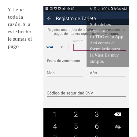
Y tiene
toda la
razón. Si a
Solo debes
registrar
este hecho
tu
TDC
en la
App
.
le sumas el
Acá vemos el
pago
formulario para
la
Visa
. Es muy
simple.