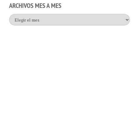
ARCHIVOS MES A MES
Archivos
mes
a
mes