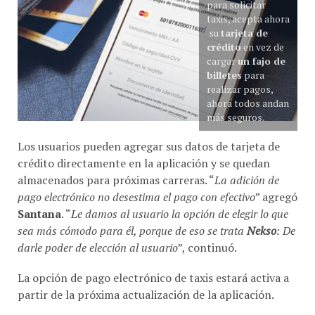
para solicitar
taxis, acepta ahora
su
tarjeta de
crédito
en vez de
cargar
un fajo de
billetes
para
realizar pagos,
ahora todos andan
más seguros.
Los usuarios pueden agregar sus datos de tarjeta de
crédito directamente en la aplicación y se quedan
almacenados para próximas carreras. “
La adición de
pago electrónico no desestima el pago con efectivo
” agregó
Santana
. “
Le damos al usuario la opción de elegir lo que
sea más cómodo para él, porque de eso se trata
Nekso
: De
darle poder de elección al usuario
”, continuó.
La opción de pago electrónico de taxis estará activa a
partir de la próxima actualización de la aplicación.