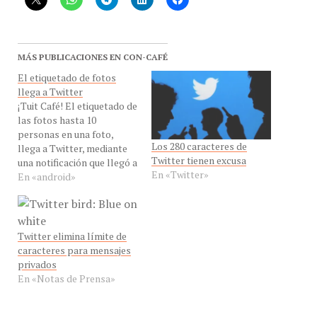
MÁS PUBLICACIONES EN CON-CAFÉ
El etiquetado de fotos
llega a Twitter
¡Tuit Café! El etiquetado de
las fotos hasta 10
personas en una foto,
Los 280 caracteres de
llega a Twitter, mediante
Twitter tienen excusa
una notificación que llegó a
En «Twitter»
todos los usuarios como
En «android»
se ve en captura de la
izquierda. Con esto el
Etiquetado de Fotos deja
de ser un patrimonio de
Twitter elimina límite de
facebook. Pero hay otra
caracteres para mensajes
novedad:…
privados
En «Notas de Prensa»
TWITTER