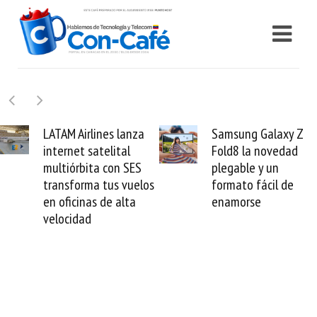
Samsung Galaxy Z
Cashea levanta 100
Fold8 la novedad
millones de dólares y
plegable y un
valida el crédito del
formato fácil de
venezolano ante el
enamorse
mundo