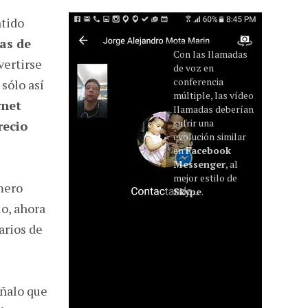
ntido
as de
Con las llamadas
vertirse
de voz en
conferencia
sólo así
múltiple, las vídeo
rnet
llamadas deberían
sufrir una
recio
evolución similar
en
Facebook
Messenger
, al
mejor estilo de
imero
Skype
.
io, ahora
arios de
ñalo que