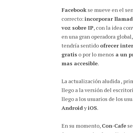
Facebook
se mueve en el se
correcto:
incorporar llamad
voz sobre IP
, con la idea con
en una gran operadora global, 
tendría sentido
ofrecer inte
gratis
o por lo menos
a un p
mas accesible
.
La actualización aludida , pr
llego a la versión del escritor
llego a los usuarios de los usu
Android
y
iOS
.
En su momento,
Con-Cafe
se