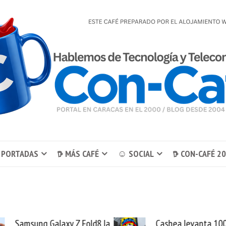
 PORTADAS
𖠚 MÁS CAFÉ
☺ SOCIAL
𖠚 CON-CAFÉ 2
alaxy Z Fold8 la
Cashea levanta 100