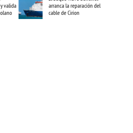
arranca la reparación del
sabemos todo l
cable de Cirion
mejorar tecnol
esta movida