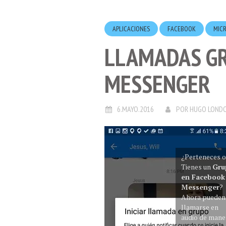
APLICACIONES
FACEBOOK
MIC
LLAMADAS GR
MESSENGER
6.MAYO.2016
POR
HUGO LOND
¿Perteneces o
Tienes un
Gru
en Facebook
Messenger
?
Ahora pueden
llamarse en
audio de mane