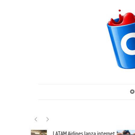
✪
LATAM Airlines lanza internet
Samsung G