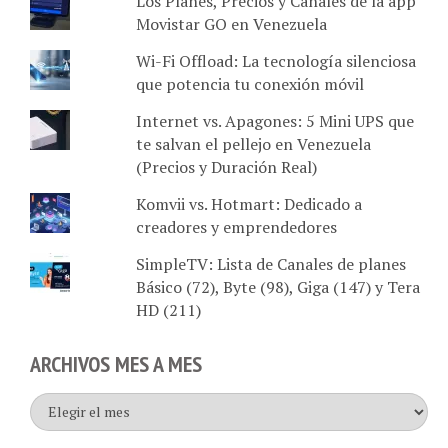
Movistar GO en Venezuela
Wi-Fi Offload: La tecnología silenciosa
que potencia tu conexión móvil
Internet vs. Apagones: 5 Mini UPS que
te salvan el pellejo en Venezuela
(Precios y Duración Real)
Komvii vs. Hotmart: Dedicado a
creadores y emprendedores
SimpleTV: Lista de Canales de planes
Básico (72), Byte (98), Giga (147) y Tera
HD (211)
ARCHIVOS MES A MES
Archivos
mes
a
mes