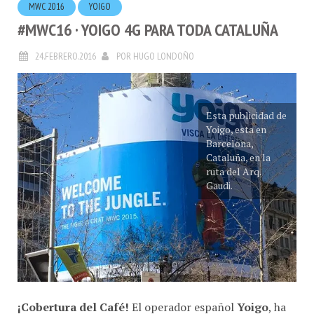
#MWC16 · YOIGO 4G PARA TODA CATALUÑA
24.FEBRERO.2016
POR
HUGO LONDOÑO
Esta publicidad de
Yoigo, esta en
Barcelona,
Cataluña, en la
ruta del Arq.
Gaudi.
¡Cobertura del Café!
El operador español
Yoigo
, ha
anunciado durante la celebración del
Mobile World