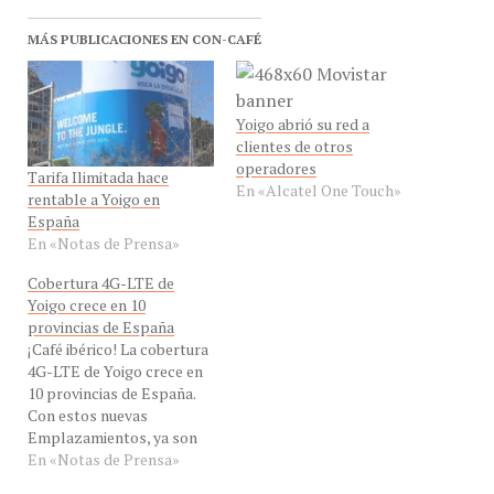
MÁS PUBLICACIONES EN CON-CAFÉ
Yoigo abrió su red a
clientes de otros
operadores
Tarifa Ilimitada hace
En «Alcatel One Touch»
rentable a Yoigo en
España
En «Notas de Prensa»
Cobertura 4G-LTE de
Yoigo crece en 10
provincias de España
¡Café ibérico! La cobertura
4G-LTE de Yoigo crece en
10 provincias de España.
Con estos nuevas
Emplazamientos, ya son
37 las provincias con 4G de
En «Notas de Prensa»
Yoigo y sin ningún tipo de
coste adicional a sus