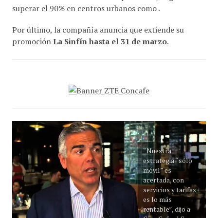
Por último, la compañía anuncia que extiende su
promoción
La Sinfín hasta el 31 de marzo
.
“Nuestra
estrategia “sólo
móvil” es
acertada, con
servicios y tarifas
es lo más
rentable”, dijo a
Con-Cafe el Sr.
Eduardo Taulet,