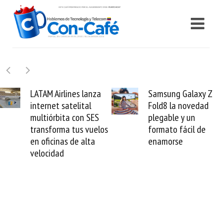
Samsung Galaxy Z
Cashea levanta 100
Fold8 la novedad
millones de dólares y
plegable y un
valida el crédito del
formato fácil de
venezolano ante el
enamorse
mundo