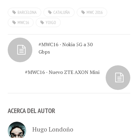
clientes, para todas las
BARCELONA
CATALUÑA
MWC 2016
tarifas de contrato
Granada, Lleida, Huesca,
MWC16
YOIGO
Melilla, Orense, Teruel,
Jaén, La…
#MWC16 · Nokia 5G a 30
Gbps
#MWC16 · Nuevo ZTE AXON Mini
ACERCA DEL AUTOR
Hugo Londoño