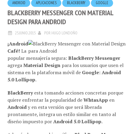
BLACKBERRY MESSENGER CON MATERIAL
DESIGN PARA ANDROID
25.JUNIO.2015
POR
HUGO LONDOÑO
¡Android
Café!
La
popular mensajería segura:
BlackBerry Messenger
agrega
Material Design
para los usuarios que usen el
sistema en la plataforma móvil de
Google
:
Android
5.0 Lollipop
.
BlackBerry
esta tomando acciones concretas porque
quiere enfrentar la popularidad de
WhtasApp
en
Android
y en esta versión que será liberada
prontamente, integra un estilo similar en tanto al
diseño impuesto por
Android 5.0 Lollipop
.
Además de ese cambio gráfico,
BlackBerry Messenger