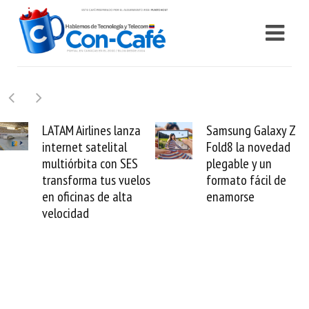
M Airlines lanza
Samsung Galaxy Z
Ca
rnet satelital
Fold8 la novedad
mil
iórbita con SES
plegable y un
val
sforma tus vuelos
formato fácil de
ve
ficinas de alta
enamorse
mu
cidad