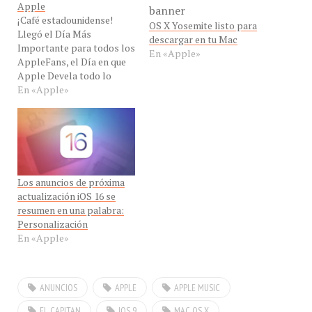
Apple
¡Café estadounidense!
OS X Yosemite listo para
Llegó el Día Más
descargar en tu Mac
Importante para todos los
En «Apple»
AppleFans, el Día en que
Apple Devela todo lo
nuevo que trae posibles
En «Apple»
anuncios sobre el iOS7,
quizás del debilitado
sucesor del iPhone 5, de
las nuevas Mac, en la
esperada Apple
Worldwide Developers
Los anuncios de próxima
Conference (WWDC) a
actualización iOS 16 se
desarrollarse en el…
resumen en una palabra:
Personalización
En «Apple»
ANUNCIOS
APPLE
APPLE MUSIC
EL CAPITAN
IOS 9
MAC OS X