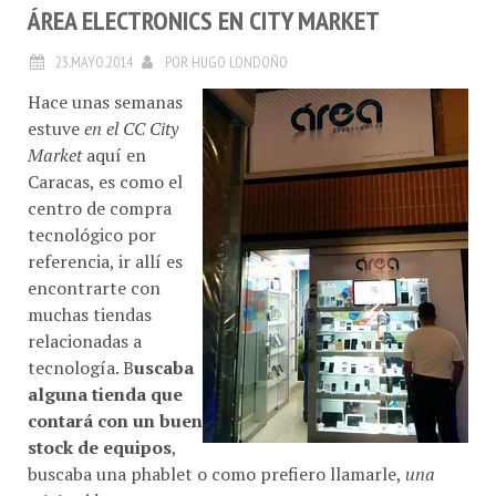
ÁREA ELECTRONICS EN CITY MARKET
23.MAYO.2014
POR
HUGO LONDOÑO
Hace unas semanas
estuve
en el CC City
Market
aquí en
Caracas, es como el
centro de compra
tecnológico por
referencia, ir allí es
encontrarte con
muchas tiendas
relacionadas a
tecnología. B
uscaba
alguna tienda que
contará con un buen
stock de equipos
,
buscaba una phablet o como prefiero llamarle,
una