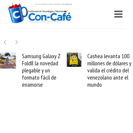
Cashea levanta 100
El buque Wave
millones de dólares y
Sentinel arranca la
valida el crédito del
reparación del
venezolano ante el
cable de Cirion
mundo