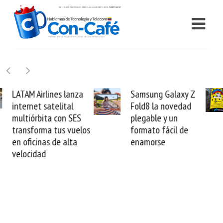
Samsung Galaxy Z
Cashea levanta 100
Fold8 la novedad
millones de dólares y
plegable y un
valida el crédito del
formato fácil de
venezolano ante el
enamorse
mundo