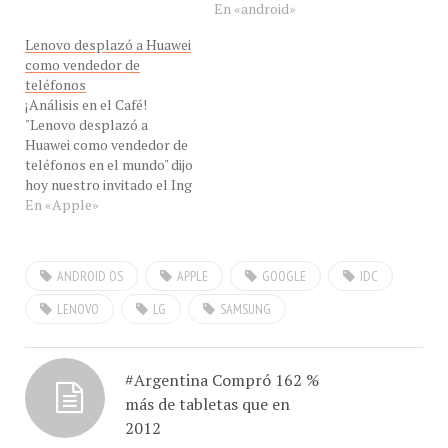
Lenovo desplazó a Huawei
como vendedor de
teléfonos
¡Análisis en el Café!
"Lenovo desplazó a
Huawei como vendedor de
teléfonos en el mundo" dijo
hoy nuestro invitado el Ing
Jesús Márquez, Analista de
En «Apple»
Con-Cafe desde Maracay,
Venezuela para hablarnos
de las últimas tendencias
ANDROID OS
APPLE
GOOGLE
IDC
en el mundo de la
tecnología, en eXclusiva de
LENOVO
LG
SAMSUNG
#ConCafeRADIO por Con-
Cafe.com. Observan a la…
#Argentina Compró 162 %
más de tabletas que en
2012