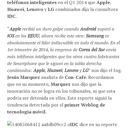
Huawei
,
Lenovo
y
LG
combinados dijo la consultora
IDC
.
“
Apple
recibió un duro golpe cuando
Android
superó a
iOS
en los
EEUU
, ahora recibe este otro:
Samsung
es
absolutamente el líder indiscutible en todo el mundo. En el
1er trimestre de 2014, la empresa de
Corea del Sur
envía
más teléfonos inteligentes que los otros cuatro fabricantes
de Smartphone que le siguen en la tabla derecha
combinados:
Apple
,
Huawei
,
Lenovo
y
LG
” nos dijo el Ing.
Jesús Marquez
analista de
Con-Cafe
. Recordamos
que en su momento,
Marquez
nos dijo que la
innovación no se logra en los tribunales, ni que esta
podría ser detenida en ellos. Este reporte siguió la
tendencia detectada por el
primer Weblog de
tecnología móvil
.
IDC
dice en su reporte
que los vendedores de teléfonos inteligentes enviaron