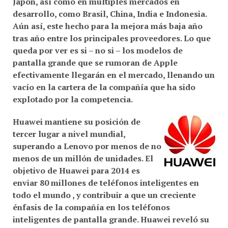
desarrollo, como
Brasil
,
China
,
India
e
Indonesia
.
Aún así, este hecho para la mejora más baja año
tras año entre los principales proveedores. Lo que
queda por ver es si – no si – los modelos de
pantalla grande que se rumoran de
Apple
efectivamente llegarán en el mercado, llenando un
vacío en la cartera de la compañía que ha sido
explotado por la competencia.
Huawei
mantiene su posición de
tercer lugar a nivel mundial,
superando a
Lenovo
por menos de no
menos de
un millón de unidades
. El
objetivo de
Huawei
para 2014 es
enviar
80 millones de teléfonos inteligentes
en
todo el mundo , y contribuir a que un creciente
énfasis de la compañía en los teléfonos
inteligentes de pantalla grande.
Huawei
reveló su
última incorporación, el
Ascend mate 2 4G
, que