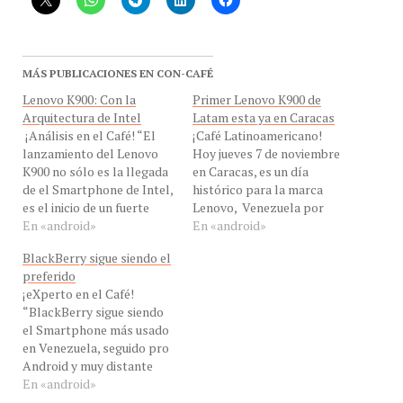
MÁS PUBLICACIONES EN CON-CAFÉ
Lenovo K900: Con la
Primer Lenovo K900 de
Arquitectura de Intel
Latam esta ya en Caracas
¡Análisis en el Café! “El
¡Café Latinoamericano!
lanzamiento del Lenovo
Hoy jueves 7 de noviembre
K900 no sólo es la llegada
en Caracas, es un día
de el Smartphone de Intel,
histórico para la marca
es el inicio de un fuerte
Lenovo, Venezuela por
competencia contra el
En «android»
que es el primer país de
En «android»
líder del mercado
América Latina en lanzar
BlackBerry sigue siendo el
Samsung ” dijo hoy nuestro
su línea de Smartphone.
preferido
invitado el Ing. Jesús
Tras lograr el cuarto lugar
¡eXperto en el Café!
Marquez, Analista de Con-
como fabricante de
“BlackBerry sigue siendo
Cafe desde Maracay,
Smartphone en el mundo,
el Smartphone más usado
Venezuela para tomarnos
solo con presencia activa
en Venezuela, seguido pro
el…
en…
Android y muy distante
iOS” dijo EN VIVO el Lic.
En «android»
Froilán Fernández,