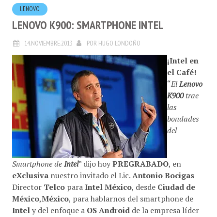
LENOVO
LENOVO K900: SMARTPHONE INTEL
14.NOVIEMBRE.2013
POR
HUGO LONDOÑO
¡Intel en
el Café!
“
El
Lenovo
K900
trae
las
bondades
del
Smartphone de
Intel
” dijo hoy
PREGRABADO
, en
eXclusiva
nuestro invitado el Lic.
Antonio Bocigas
Director
Telco
para
Intel México
, desde
Ciudad de
México
,
México
, para hablarnos del smartphone de
Intel
y del enfoque a
OS Android
de la empresa líder