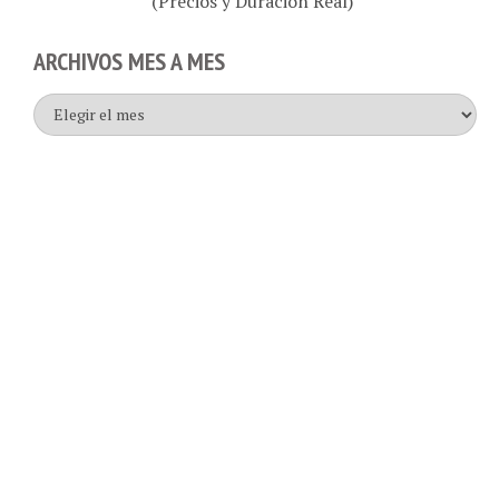
(Precios y Duración Real)
ARCHIVOS MES A MES
Archivos
mes
a
mes