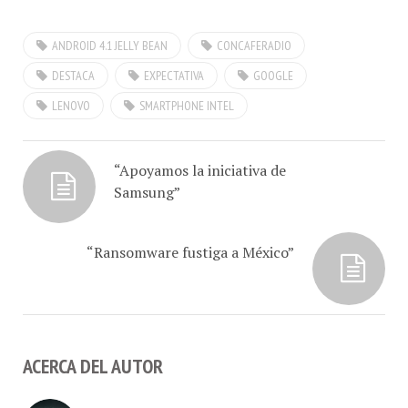
Fundador de Caracas Tech,
desde Caracas,Venezuela,
ANDROID 4.1 JELLY BEAN
CONCAFERADIO
para hablarnos de los
objetivos alcanzados con
DESTACA
EXPECTATIVA
GOOGLE
el UCAB Tech Camp 2013 ,
LENOVO
SMARTPHONE INTEL
el lanzamiento del
Lenovo…
“Apoyamos la iniciativa de
Samsung”
“Ransomware fustiga a México”
ACERCA DEL AUTOR