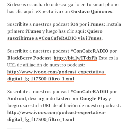
Si deseas escucharlo o descargarlo en tu smartphone,
has clic aquí:
eXpectativa con
Gustavo Quiñones
.
Suscribite a nuestros podcast
iOS
por
iTunes
: Instala
primero
iTunes
y luego has clic aquí:
Quiero
suscribirme a #ConCafeRADIO vía iTunes
.
Suscribite a nuestros podcast
#ConCafeRADIO
por
BlackBerry Podcast
:
http://bit.ly/ITdzFh
Esta es la
URL de afiliación de nuestro podcast:
http://www.ivoox.com/podcast-expectativa-
digital_fg_f17300_filtro_1.xml
Suscribite a nuestros podcast
#ConCafeRADIO
por
Android
, descargando
Listen
por
Google Play
y
luego usa esta la URL de afiliación de nuestro podcast:
http://www.ivoox.com/podcast-expectativa-
digital_fg_f17300_filtro_1.xml