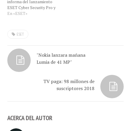
informa del lanzamiento
#ConCafeRADIO.
ESET Cyber Security Pro y
#ConCafeRADIO y…
ESET Cyber Security para
En «ESET»
Mac, ofrecen la más
avanzada protección
contra amenazas de
ESET
seguridad en Internet sin
afectar el rendimiento del
equipo. Estos productos
ofrecen una Protección
"Nokia lanzara mañana
Multiplataforma contra…
Lumia de 41 MP"
TV paga: 98 millones de
suscriptores 2018
ACERCA DEL AUTOR