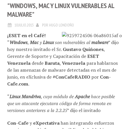
"WINDOWS, MAC Y LINUX VULNERABLES AL
MALWARE"
10.JULIO.2013
POR
HUGO LONDOÑO
¡ESET en el Café!
“
Windows
,
Mac
y
Linux
son vulnerables al
malware
” dijo
hoy nuestro invitado el Sr.
Gustavo Quiñones
,
Gerente de Soporte y Capacitación de
ESET
Venezuela
desde
Baruta
,
Venezuela
para hablarnos
de las amenazas de malware detectadas en el mes de
junio, en eXclusiva de
#ConCafeRADIO
por
Con-
Cafe.com
.
“
Linux Mandriva
, cuyo módulo de
Apache
hace posible
que un atacante ejecutara código de forma remota en
versiones anteriores a la 2.2.25
” dijo el invitado
Con-Cafe
y
eXpectativa
han integrando esfuerzos