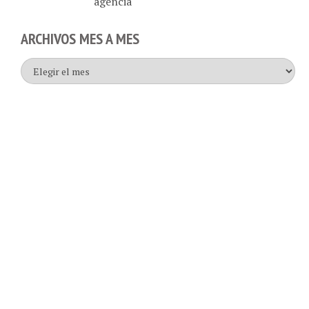
agencia
ARCHIVOS MES A MES
Archivos
mes
a
mes