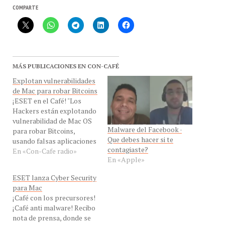
COMPARTE
MÁS PUBLICACIONES EN CON-CAFÉ
Explotan vulnerabilidades
de Mac para robar Bitcoins
¡ESET en el Café! "Los
Hackers están explotando
vulnerabilidad de Mac OS
Malware del Facebook ·
para robar Bitcoins,
Que debes hacer si te
usando falsas aplicaciones
contagiaste?
de Angry Birds" dijo en
En «Con-Cafe radio»
En «Apple»
exclusiva a Con-Cafe el Lic.
Moisés Solorzano, de
ESET lanza Cyber Security
ESET VEnezuela
para Mac
Venezuela desde Caracas,
¡Café con los precursores!
para hablarnos del último
¡Café anti malware! Recibo
informe de seguridad de
nota de prensa, donde se
ESET Latinoamérica por