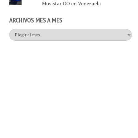
Movistar GO en Venezuela
ARCHIVOS MES A MES
Archivos
mes
a
mes