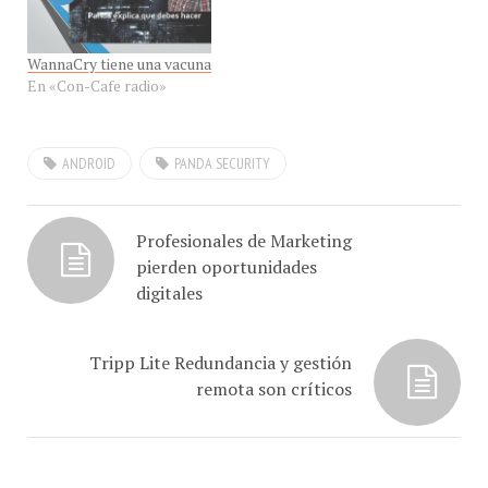
Security Beta para
el mundo del software y de
Android, ya esta
la seguridad. Durante los
WannaCry tiene una vacuna
disponible para su
dos últimos años, el…
En «Con-Cafe radio»
descarga en la tienda
Google…
ANDROID
PANDA SECURITY
Profesionales de Marketing
pierden oportunidades
digitales
Tripp Lite Redundancia y gestión
remota son críticos