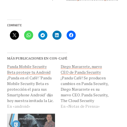
COMPARTE
MÁS PUBLICACIONES EN CON-CAFÉ
Panda Mobile Security
Diego Navarrete, nuevo
Beta protege tu Android
CEO de Panda Security
¡Panda en el Café! "Panda
¡Panda Café! Se producen
Mobile Security Beta es
cambios en Panda Security,
protección el para sus
Diego Navarrete es su
Smartphone Android" dijo
nuevo CEO. Panda Security,
hoy nuestra invitada la Lic.
The Cloud Security
Roxana Hernández
En «android»
Company, designó
En «Notas de Prensa»
analista de seguridad de
comonuevo CEO a Diego
Panda Securityg desde
Navarrete. Procedente de
Caracas, Venezuela, para
IBM, Navarrete cuenta con
hablarnos Panda Mobile
una dilatada experiencia en