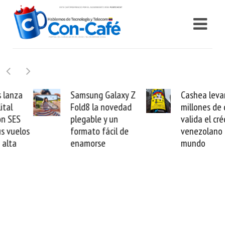
Samsung Galaxy Z
Cashea levanta 100
Fold8 la novedad
millones de dólares y
plegable y un
valida el crédito del
formato fácil de
venezolano ante el
enamorse
mundo