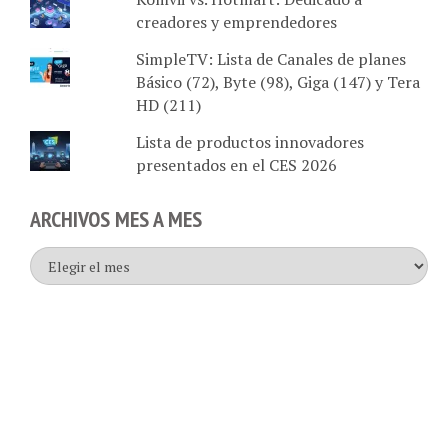
creadores y emprendedores
SimpleTV: Lista de Canales de planes
Básico (72), Byte (98), Giga (147) y Tera
HD (211)
Lista de productos innovadores
presentados en el CES 2026
ARCHIVOS MES A MES
Archivos
mes
a
mes