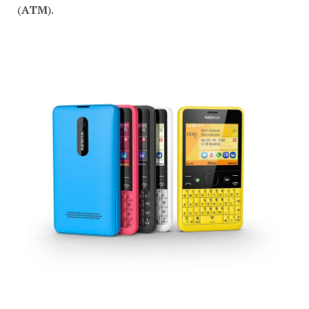
(
ATM
).