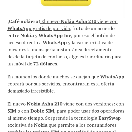
¡Café nokiero!
El nuevo
Nokia Asha 210
viene con
WhatsApp
gratis de por vida
, fruto de un acuerdo
entre
Nokia
y
WhatsApp Inc
, por eso el botón de
acceso directo a
WhatsApp
y la característica de
iniciar esta mensajería instantánea directamente
desde la tarjeta de contacto, algo extraordinario para
un móvil de
72 dólares
.
En momentos donde muchos se quejan que
WhatsApp
cobrará por sus servicios, encontraran esta oferta
demasiado irresistible.
El nuevo
Nokia Asha 210
viene con dos versiones: con
SIM
o con
Doble SIM
, para poder usar dos operadoras
al mismo tiempo. Sorprende la tecnología
EasySwap
exclusiva de
Nokia
que permite a los consumidores
cambiar las tarjetas
SIM
sin necesidad de apagar el