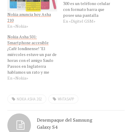
300 es un teléfono celular
con formato barra que
Nokia anuncia hoy Asha
posee una pantalla
210
touchscreen de 2.4
En «Digitel GSM»
En «Nokia»
pulgadas, cámara de 5
megapixels, radio FM,
Nokia Asha 501:
reproductor de música,
Smartphone accesible
organizador y ranura para
¡Café londinense! "El
tarjetas de memoria
miércoles estuve un par de
microSD de hasta 32 GB,
horas con el amigo Saulo
tiene una…
Passos en Inglaterra
hablamos un rato y me
enseñó el Nokia Asha 501,
En «Nokia»
le tome fotos y las
comparto con ustedes"
dijo a Con-Cafe el amigo y
NOKIA ASHA 202
WHTASAPP
reportero Freddy
Alcantará, cuando se
dirigía a Estocolmo ,
Suecia.…
Desempaque del Samsung
Galaxy S4