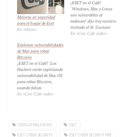
¡ESET en el Café!
"Windows, Mac y Linux
son vulnerables al
Mejoras en seguridad
malware" dijo hoy nuestro
para el hogar de Eset
invitado el Sr. Gustavo
En «Otros»
Quiñones, Gerente de
En «Con-Cafe radio»
Soporte y Capacitación de
Explotan vulnerabilidades
ESET Venezuela desde
de Mac para robar
Baruta, Venezuela para
Bitcoins
hablarnos de las
¡ESET en el Café! "Los
amenazas de malware
Hackers están explotando
detectadas en el mes de
vulnerabilidad de Mac OS
junio, en eXclusiva de
para robar Bitcoins,
#ConCafeRADIO por
usando falsas
Con-Cafe.com.…
aplicaciones de Angry
En «Con-Cafe radio»
Birds" dijo en exclusiva a
Con-Cafe el Lic. Moisés
Solorzano, de ESET
VEnezuela Venezuela
desde Caracas, para
CÓDIGOS MALICIOSOS
ESET
hablarnos del último
ESET CYBER SECURITY
ESET CYBER SECURITY PRO
informe de seguridad de