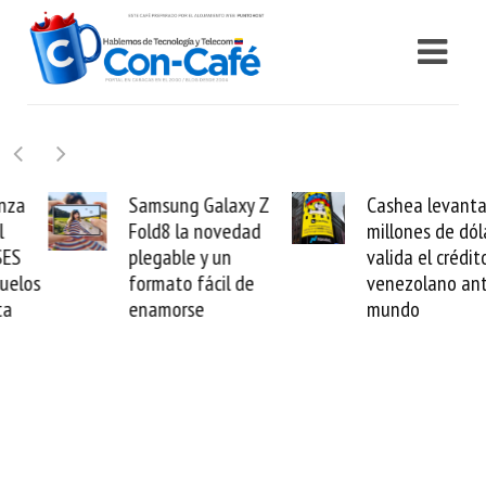
Samsung Galaxy Z
Cashea levanta 100
Fold8 la novedad
millones de dólares y
plegable y un
valida el crédito del
formato fácil de
venezolano ante el
enamorse
mundo