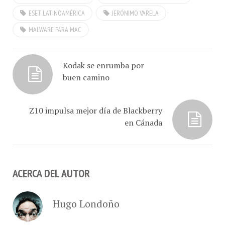
ESET Latinoamérica por
ESET LATINOAMÉRICA
JERÓNIMO VARELA
#ConCafeRADIO.
#ConCafeRADIO y…
MALWARE PARA MAC
Kodak se enrumba por
buen camino
Z10 impulsa mejor día de Blackberry
en Cánada
ACERCA DEL AUTOR
Hugo Londoño