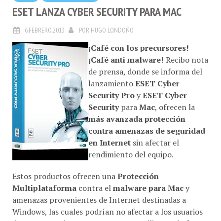
ESET LANZA CYBER SECURITY PARA MAC
6.FEBRERO.2013
POR
HUGO LONDOÑO
¡Café con los precursores!
¡Café anti malware!
Recibo nota
de prensa, donde se informa del
lanzamiento
ESET Cyber
Security Pro
y
ESET Cyber
Security
para
Mac
, ofrecen la
más avanzada protección
contra amenazas de seguridad
en Internet
sin afectar el
rendimiento del equipo.
Estos productos ofrecen una
Protección
Multiplataforma
contra el
malware para Mac
y
amenazas provenientes de Internet destinadas a
Windows, las cuales podrían no afectar a los usuarios
de
Mac
pero sí a sus contactos que utilicen
Windows