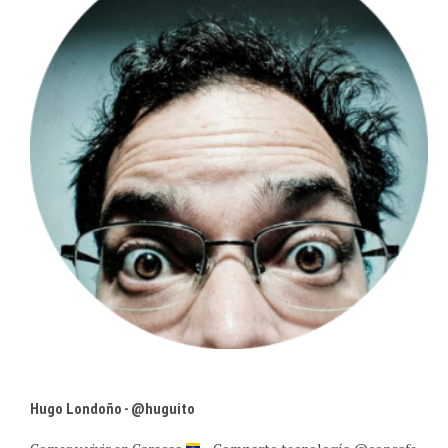
Hugo Londoño - @huguito
Comer y vivir en Caracas
• Comparto tecnología @concafe •