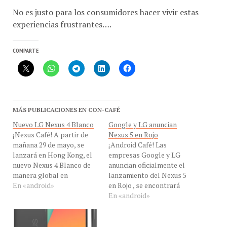
No es justo para los consumidores hacer vivir estas
experiencias frustrantes….
COMPARTE
MÁS PUBLICACIONES EN CON-CAFÉ
Nuevo LG Nexus 4 Blanco
Google y LG anuncian
¡Nexus Café! A partir de
Nexus 5 en Rojo
mañana 29 de mayo, se
¡Android Café! Las
lanzará en Hong Kong, el
empresas Google y LG
nuevo Nexus 4 Blanco de
anuncian oficialmente el
manera global en
lanzamiento del Nexus 5
mercados selectos en
En «android»
en Rojo , se encontrará
Asia, América del Norte,
disponible en tres colores:
En «android»
Europa y el Medio Oriente
Rojo, Blanco y Negro. El
en las próximos semanas.
primer dispositivo Nexus 5
Esta es la nota oficial de
en rojo se encuentra