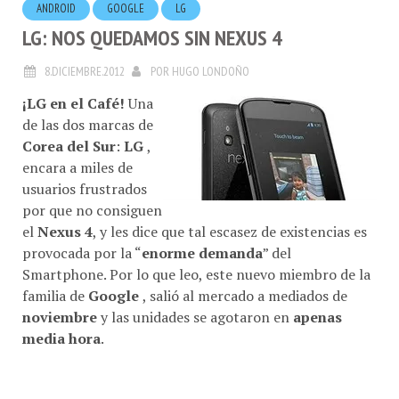
ANDROID
GOOGLE
LG
LG: NOS QUEDAMOS SIN NEXUS 4
8.DICIEMBRE.2012
POR
HUGO LONDOÑO
¡LG en el Café!
Una
de las dos marcas de
Corea del Sur
:
LG
,
encara a miles de
usuarios frustrados
por que no consiguen
el
Nexus 4
, y les dice que tal escasez de existencias es
provocada por la “
enorme demanda
” del
Smartphone. Por lo que leo, este nuevo miembro de la
familia de
Google
, salió al mercado a mediados de
noviembre
y las unidades se agotaron en
apenas
media hora
.