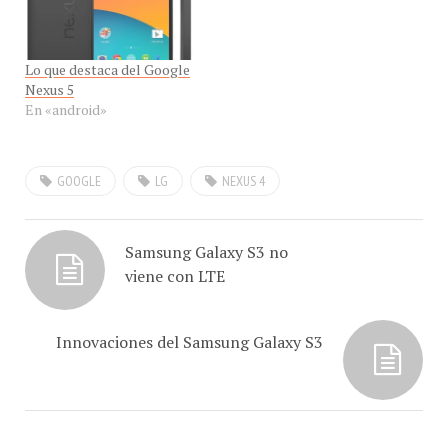
prensa: LG presenta nuevo
disponible en Google
NEXUS…
Play™. Nexus 5 es el
primer teléfono que se
Lo que destaca del Google
ofrecerá en…
Nexus 5
En «android»
GOOGLE
LG
NEXUS 4
Samsung Galaxy S3 no
viene con LTE
Innovaciones del Samsung Galaxy S3