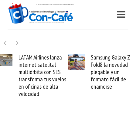
TAM Airlines lanza
Samsung Galaxy Z
ternet satelital
Fold8 la novedad
m
ltiórbita con SES
plegable y un
v
ansforma tus vuelos
formato fácil de
 oficinas de alta
enamorse
locidad