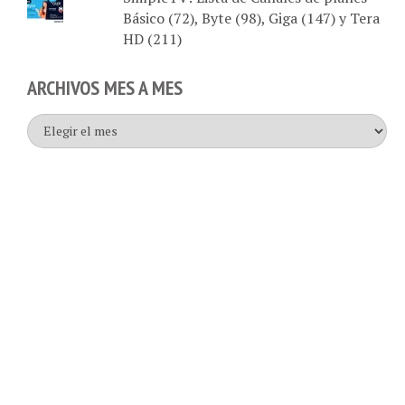
Básico (72), Byte (98), Giga (147) y Tera
HD (211)
ARCHIVOS MES A MES
Archivos
mes
a
mes