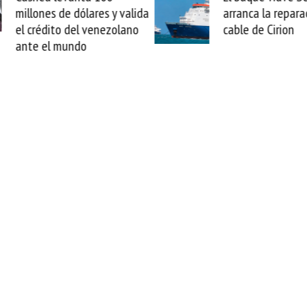
arranca la reparación del
sabemos todo lo q
cable de Cirion
mejorar tecnológic
esta movida