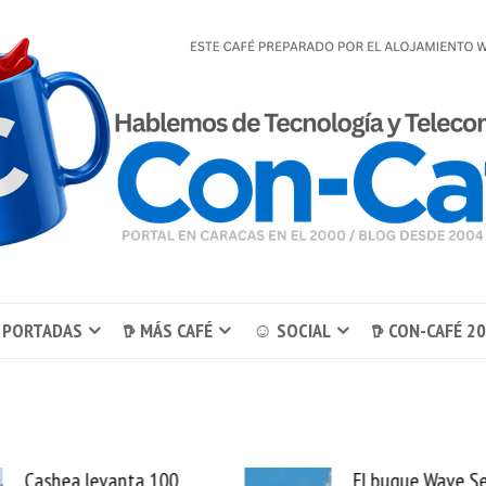
 PORTADAS
𖠚 MÁS CAFÉ
☺ SOCIAL
𖠚 CON-CAFÉ 2
El buque Wave Sentinel
Uber se lleva Pedid