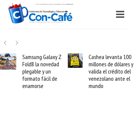
y Z
Cashea levanta 100
El buque Wav
dad
millones de dólares y
Sentinel arra
valida el crédito del
reparación de
de
venezolano ante el
cable de Ciri
mundo