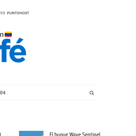
004
0
El buque Wave Sentinel