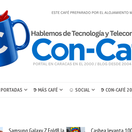
 PORTADAS
𖠚 MÁS CAFÉ
☺ SOCIAL
𖠚 CON-CAFÉ 2
Samsung Galaxy Z Fold8 la
Cashea levanta 10