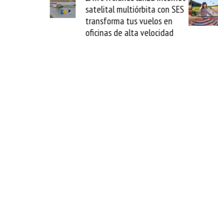
La Guaira y
satelital multiórbita con SES
el fin del
transforma tus vuelos en
o
oficinas de alta velocidad