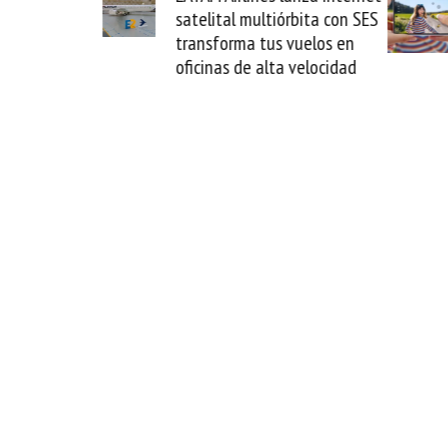
satelital multiórbita con SES
novedad plegable y 
transforma tus vuelos en
formato fácil de en
oficinas de alta velocidad