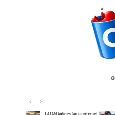
✪
LATAM Airlines lanza internet
Samsung Galaxy Z Fo