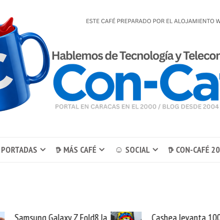
 PORTADAS
𖠚 MÁS CAFÉ
☺ SOCIAL
𖠚 CON-CAFÉ 2
ld8 la
Cashea levanta 100
E