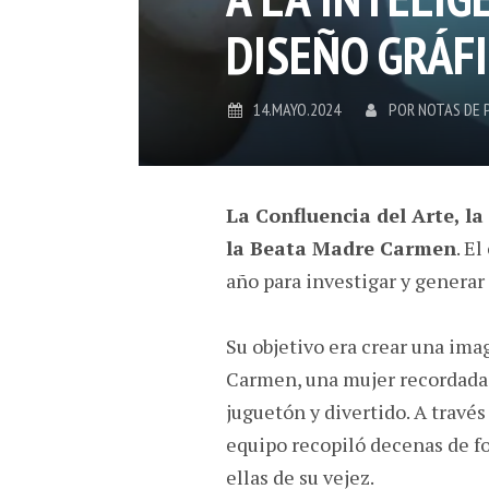
DISEÑO GRÁF
14.MAYO.2024
POR
NOTAS DE 
La Confluencia del Arte, l
la Beata Madre Carmen
. E
año para investigar y generar
Su objetivo era crear una ima
Carmen, una mujer recordada p
juguetón y divertido. A través
equipo recopiló decenas de f
ellas de su vejez.