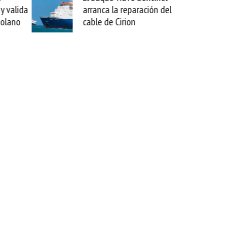
ranca la reparación del
sabemos todo lo que pued
ble de Cirion
mejorar tecnológicamente
esta movida