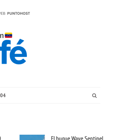
004
l buque Wave Sentinel
Uber se lleva PedidosYa y