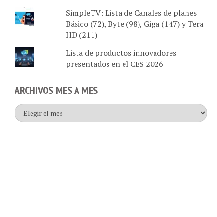
SimpleTV: Lista de Canales de planes
Básico (72), Byte (98), Giga (147) y Tera
HD (211)
Lista de productos innovadores
presentados en el CES 2026
ARCHIVOS MES A MES
Archivos
mes
a
mes