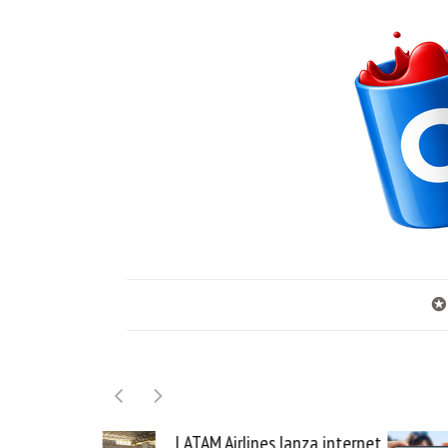
✪
nes lanza internet
Samsung Galaxy Z Fold8 la