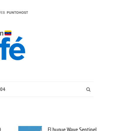
004
e Sentinel
Uber se lleva PedidosYa y