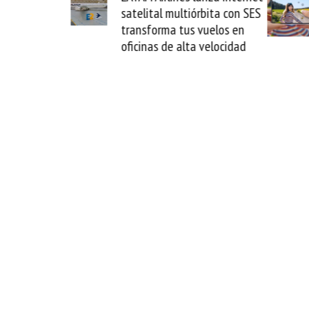
ultiórbita con SES
novedad plegable y un
 tus vuelos en
formato fácil de enamorse
 alta velocidad