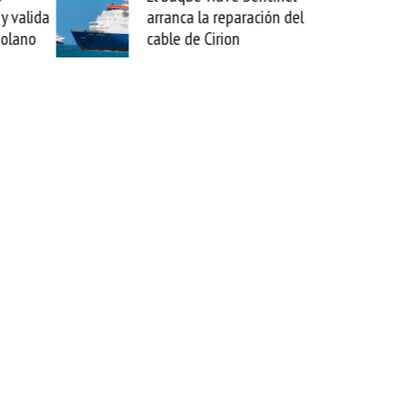
paración del
sabemos todo lo que puede
on
mejorar tecnológicamente
esta movida