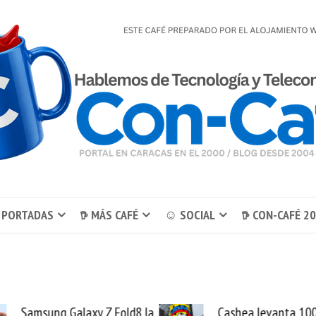
 PORTADAS
𖠚 MÁS CAFÉ
☺ SOCIAL
𖠚 CON-CAFÉ 2
Cashea levanta 100
El buque Wav