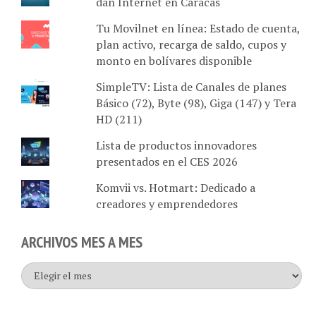
Tu Movilnet en línea: Estado de cuenta,
plan activo, recarga de saldo, cupos y
monto en bolívares disponible
SimpleTV: Lista de Canales de planes
Básico (72), Byte (98), Giga (147) y Tera
HD (211)
Lista de productos innovadores
presentados en el CES 2026
Komvii vs. Hotmart: Dedicado a
creadores y emprendedores
ARCHIVOS MES A MES
Archivos
mes
a
mes