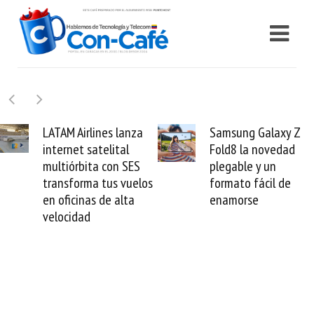
Samsung Galaxy Z
Cashea levanta 100
Fold8 la novedad
millones de dólares y
plegable y un
valida el crédito del
formato fácil de
venezolano ante el
enamorse
mundo